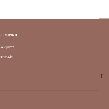
ΕΠΙΧΕΊΡΗΣΗ
ιοί είμαστε
ικοινωνία
Go
to
to