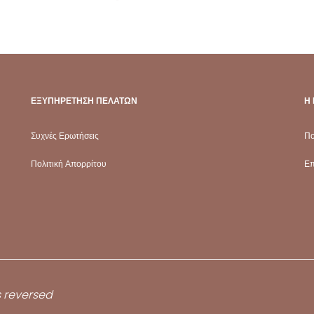
ΕΞΥΠΗΡΈΤΗΣΗ ΠΕΛΑΤΏΝ
Η 
Συχνές Ερωτήσεις
Πο
Πολιτική Απορρίτου
Επ
s reversed